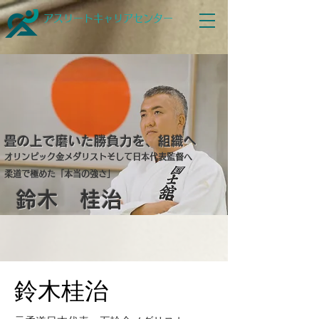
アスリートキャリアセンター
​畳の上で磨いた勝負力を、組織へ
オリンピック金メダリストそして日本代表監督へ
​柔道で極めた「本当の強さ」
​鈴木 桂治
​鈴木桂治