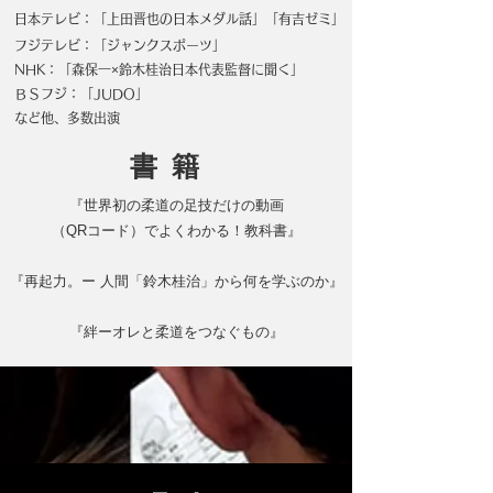
​日本テレビ：「上田晋也の日本メダル話」「有吉ゼミ」
フジテレビ：「ジャンクスポーツ」
NHK：
「森保一×鈴木
桂治日本代表監督に聞く」
ＢＳフジ：「JUDO」
など他、多数出演
​書籍
『世界初の柔道の足技だけの動画
（QRコード）でよくわかる！教科書』
『再起力。ー 人間「鈴木桂治」から何を学ぶのか』
『絆ーオレと柔道をつなぐもの』