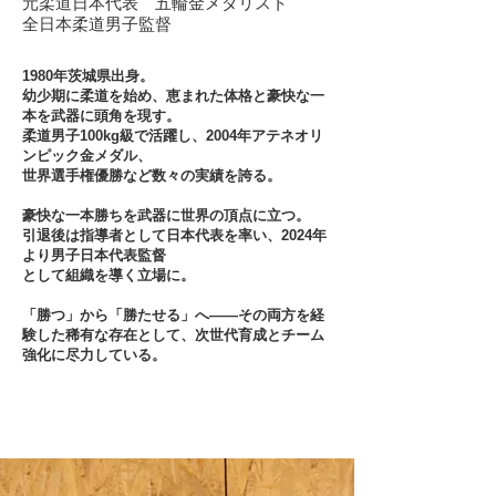
元柔道日本代表 五輪金メダリスト
​全日本柔道男子監督
1980年茨城県出身
。
幼少期に柔道を始め、恵まれた体格と豪快な一
本を武器に頭角を現す。
柔道男子100kg級で活躍し、2004年アテネオリ
ンピック金メダル、
世界選手権優勝など数々の実績を誇る。
豪快な一本勝ちを武器に世界の頂点に立つ。
引退後は指導者として日本代表を率い、2024年
より男子日本代表監督
として組織を導く立場に。
「勝つ」から「勝たせる」へ――その両方を経
験した稀有な存在として、次世代育成とチーム
強化に尽力している。