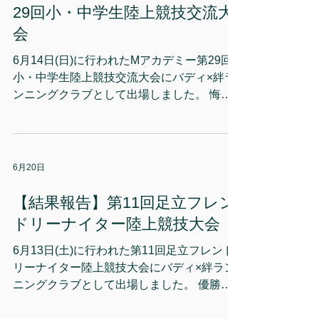
金対応について この度の日程の変更によ
お、万が一大会が中止となった場合には、参
29回小・中学生陸上競技交流大
り、ご参加が難しくなってしまった団体の皆
加費のを返金させていただきます。（※返金
会
様におかれましては、参加費の返金処理をさ
の手続き等詳細につきましては、中止が決定
せていただ
した際に改めてご連絡いたします） ■ 大会
6月14日(日)に行われたMアカデミー第29回
中止の場合には、こちらのサイトにて発表い
小・中学生陸上競技交流大会にバディ×絆ラ
たします。ご参加、ご観戦を予定されている
ンニングクラブとして出場しました。 悔し
皆様にはご心配とご迷惑をおかけいたします
さの残るレースとなった選手もおり、次の目
が、安全な大会運営のため、何卒ご理解とご
標に向け、コツコツと取り組んでいきます。
協力のほどよろしくお願い申し上げます。
今後も多くの選手の記録向上のためにチーム
としてサポートを行っていきます！ 【大会
6月20日
結果】 ○男子小学2年 50m 4位 西原徳
二 8.72 ○男子小学4年 60m 細谷直
【結果報告】第11回足立フレン
生 10.45 ○男子小学6年 800m 5
ドリーナイター陸上競技大会
位 髙橋遼真 2:35.44 北見拓人
2:48.28 ○女子小学5年 800m 3位 阿部
6月13日(土)に行われた第11回足立フレンド
五葉 2:55.14 4位 関本凜 2:56.59
リーナイター陸上競技大会にバディ×絆ラン
ニングクラブとして出場しました。 優勝な
ど上位に入る選手も多く、それぞれが力を出
し切る走りを見せてくれました！ 今後も多