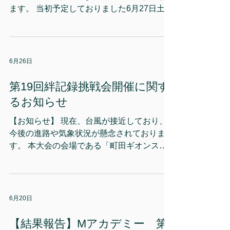
ます。 当初予定しておりました6月27日土曜
日は、会場である町田ギオンスタジアムが指
定避難場所となっている関係もあり、競技場
が使用できない可能性が非常に高い状況とな
っております。 トラックシーズン最後のレ
6月26日
ースということもあり、なんとか開催の道を
模索いたしました結果、誠に急ではございま
第19回絆記録挑戦会開催に関す
すが、以下の通り6月28日日曜日に日程を変
るお知らせ
更し、夜間帯にて開催させていただくことと
いたしました。 直前での大幅なスケジュー
【お知らせ】 現在、台風が接近しており、
ル変更となり、皆様には多大なるご迷惑とご
今後の進路や気象状況が懸念されておりま
不便をおかけしますことを深くお詫び申し上
す。 本大会の会場である「町田ギオンスタ
げます。 【変更後の開催概要】 変更後の日
ジアム」は、町田市の指定避難場所となって
程：6月28日日曜日 競技時間：19:00 ～
おります。そのため、今後の町田市の発表や
21:00 会場： 町田ギオンスタジアム（予定通
状況次第では、競技場が使用できなくなる可
り） ※タイムテーブル等の詳細につきまし
能性がございます。大変心苦しいご案内とな
6月20日
ては、公式サイトにて改めてお知らせいたし
りますが、競技場が使用不可となった場合
ます。 ■ 日程変更に伴う「不参加」への返
は、本大会を中止とさせていただきます。な
【結果報告】Mアカデミー 第