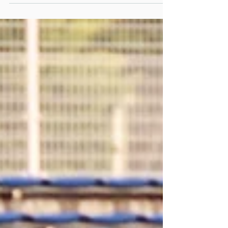
くの選手の記録向上のためにチームとしてサ
ポートを行っていきます！ 【大会結果】 ○
男子小学1・2年 100m 4位 甲斐蒼絃
19.70 ○男子小学1・2年 800m 2位 甲斐
蒼絃 2:52.51 4位 小坂葉 3:04.38
○男子小学3・4年 800m 3位 細谷直
生 2:43.28（PB） 7位 平井嶺
2:53.59 10位 柴田司 3:02.77 ○女子小
学1・2年 800m 優勝 剣持心那
2:54.18（PB）