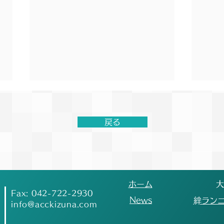
第19回絆記録挑戦会開催に関
【結
するお知らせ
第2
流大
戻る
【お知らせ】 現在、台風が接近
6月
しており、今後の進路や気象状況
ミー
が懸念されております。 本大会
交流
の会場である「町田ギオンスタジ
クラ
アム」は、町田市の指定避難場所
しさ
​ホーム
​
となっております。そのため、今
おり
Fax: 042-722-2930
​News
​絆ラン
後の町田市の発表や状況次第で
と取
info@acckizuna.com
は、競技場が使用できなくなる可
多く