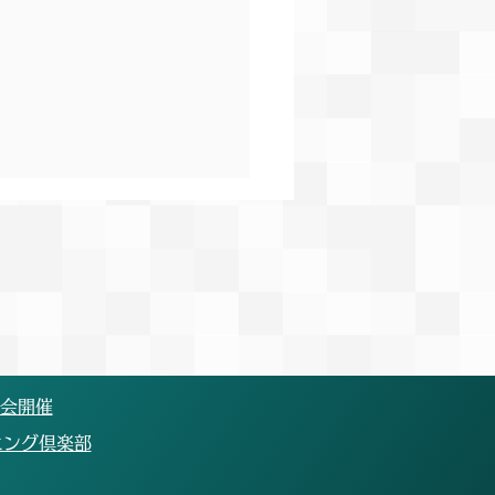
果報告】Mアカデミー
9回小・中学生陸上競技交
会
14日(日)に行われたMアカデ
第29回小・中学生陸上競技
大会にバディ×絆ランニング
ブとして出場しました。 悔
の残るレースとなった選手も
大会開催
、次の目標に向け、コツコツ
ニング倶楽部
り組んでいきます。 今後も
の選手の記録向上のためにチ