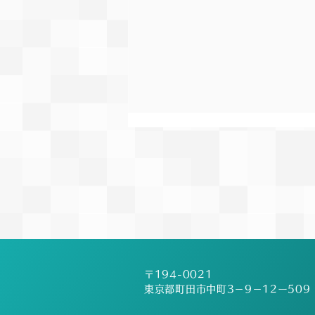
第19回絆記録挑戦会開催に関
するお知らせ
【お知らせ】 台風の接近に伴う
大会の開催可否について、重要な
変更のご連絡がございます。 当
初予定しておりました6月27日土
曜日は、会場である町田ギオンス
タジアムが指定避難場所となって
〒194-0021
いる関係もあり、競技場が使用で
東京都町田市中町3－9－12ー509
きない可能性が非常に高い状況と