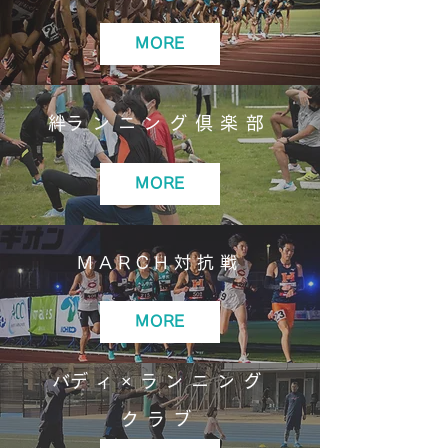
変更後の日程：6月28日日曜日 競技時間：
19:00 ～ 21:00 会場： 町田ギオンスタジア
MORE
ム（予定通り） ※タイムテーブル等の詳細につ
きましては、公式サイトにて改めてお知らせい
たします。 ■ 日程変更に伴う「不参加」への
​絆ランニング倶楽部
返金対応について この度の日程の変更により、
ご参加が難しくなってしまった団体の皆様にお
かれましては、参加費の返金処理をさせていた
MORE
だ
​MARCH対抗戦
MORE
​バディ×ランニング
クラブ