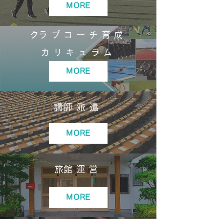
MORE
​クラブコーチ育成
カリキュラム
MORE
​講師派遣
MORE
​旅館運営
MORE