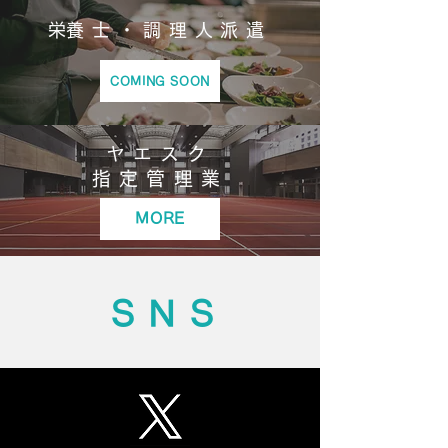
​栄養士・調理人派遣
COMING SOON
ヤエスク
​指定管理業
MORE
SNS