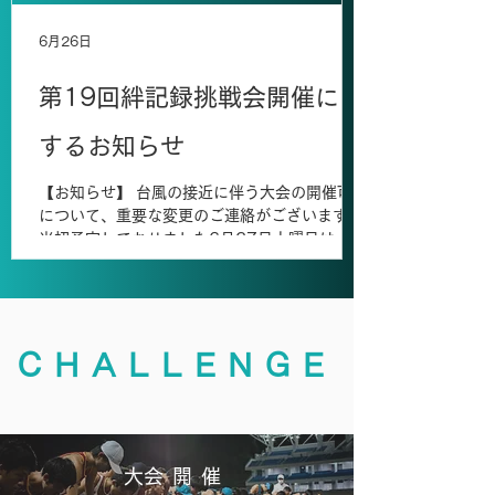
6月26日
第19回絆記録挑戦会開催に関
するお知らせ
【お知らせ】 台風の接近に伴う大会の開催可否
について、重要な変更のご連絡がございます。
当初予定しておりました6月27日土曜日は、会
場である町田ギオンスタジアムが指定避難場所
となっている関係もあり、競技場が使用できな
い可能性が非常に高い状況となっております。
トラックシーズン最後のレースということもあ
り、なんとか開催の道を模索いたしました結
CHALLENGE​
果、誠に急ではございますが、以下の通り6月
28日日曜日に日程を変更し、夜間帯にて開催
させていただくことといたしました。 直前での
大幅なスケジュール変更となり、皆様には多大
なるご迷惑とご不便をおかけしますことを深く
​大会開催
お詫び申し上げます。 【変更後の開催概要】