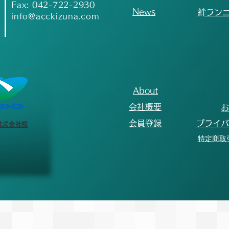
となっております。そのため、今
おり
Fax: 042-722-2930
​News
​絆ラン
後の町田市の発表や状況次第で
と取
info@acckizuna.com
は、競技場が使用できなくなる可
多く
能性がございます。大変心苦しい
ーム
ご案内となりますが、競技場が使
ます
用不可となった場合は、本大会を
年 5
中止とさせていただきます。な
○男
お、万が一大会が中止となった場
生 
About
合には、参加費
​会社概要
​
​会員登録
​プライ
株式会社様
特定商取