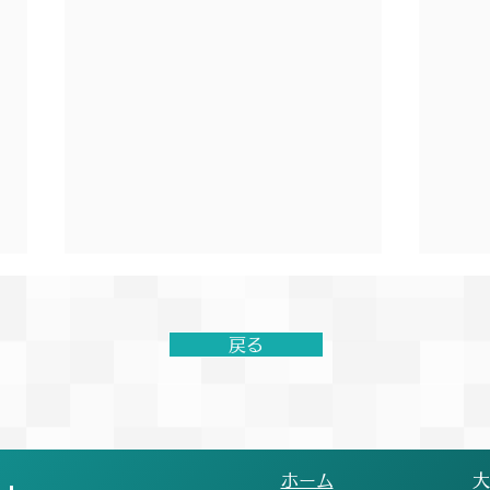
第19回絆記録挑戦会開催に関
【結
するお知らせ
第2
流大
戻る
【お知らせ】 現在、台風が接近
6月
しており、今後の進路や気象状況
ミー
が懸念されております。 本大会
交流
の会場である「町田ギオンスタジ
クラ
アム」は、町田市の指定避難場所
しさ
​ホーム
​