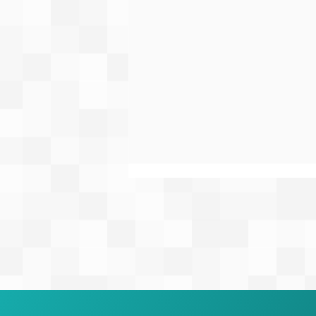
第19回絆記録挑戦会開催に関
するお知らせ
【お知らせ】 台風の接近に伴う
大会の開催可否について、重要な
変更のご連絡がございます。 当
初予定しておりました6月27日土
曜日は、会場である町田ギオンス