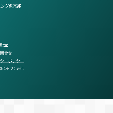
、次の目標に向け、コツコツ
ニング倶楽部
り組んでいきます。 今後も
の選手の記録向上のためにチ
としてサポートを行っていき
！ 【大会結果】 ○男子小学2
0m 4位 西原徳二 8.72
子小学4年 60m 細谷直
10.45
​販売
お問合せ
バシーポリシー
引に基づく表記