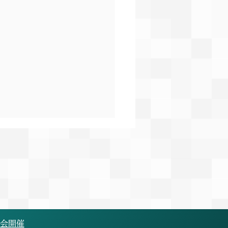
果報告】Mアカデミー
9回小・中学生陸上競技交
会
14日(日)に行われたMアカデ
第29回小・中学生陸上競技
大会にバディ×絆ランニング
ブとして出場しました。 悔
の残るレースとなった選手も
大会開催