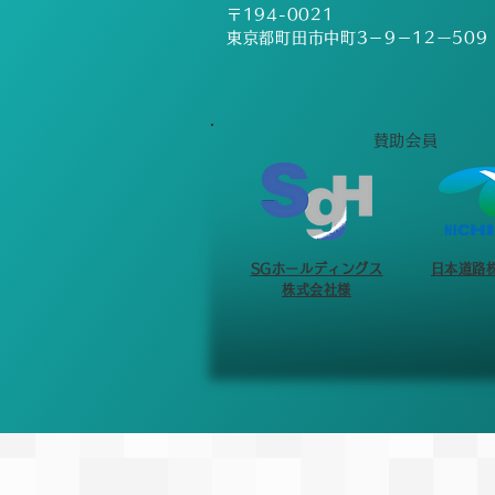
タジアムが指定避難場所となって
〒194-0021
いる関係もあり、競技場が使用で
東京都町田市中町3－9－12ー509
きない可能性が非常に高い状況と
なっております。 トラックシー
ズン最後のレースということもあ
り、なんとか開催の道を模索いた
​賛助会員
しました結果、誠に急ではござい
ますが、以下の通り6月28日日曜
日に日
​SGホールディングス
​日本道路
株式会社様