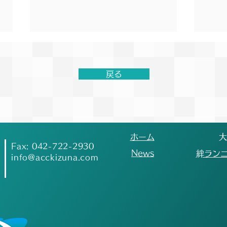
【結果報告】森永inゼリー エ
第1
ネルギーチャージゲームズ〜
する
第8回トラック記録挑戦会〜
戻る
7月5日(日)に行われた森永inゼリ
【お
ー エネルギーチャージゲーム
大会
ズ〜第8回トラック記録挑戦会〜
変更
にバディ×絆ランニングクラブと
初予
して出場しました。 初めての距
曜日
​ホーム
​
離に挑戦する選手たちもおり、1
タジ
Fax: 042-722-2930
​News
​絆ラン
秒でもいい記録を出すためにゴー
いる
info@acckizuna.com
ルまで駆け抜けてくれました！
きな
今後も多くの選手の記録向上のた
なっ
めにチームとしてサポートを行っ
ズン
ていきます！ 【大会結果】 ○男
り、
女非公認キッズ 1500m 1位
しま