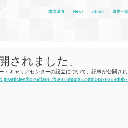
ー
講師派遣
News
About
事業一
開されました。
ートキャリアセンターの設立について、記事が公開され
co.jp/articles/bc26cfa967f5e416b8da573bf08379368d9b