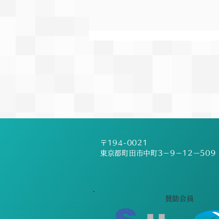
新講師加入＆講師派遣ページ
リニューアル！
新たに2名の講師の講演活動の支
援を行うこととなりました！ ・
鈴木 桂治（元柔道日本代表 五
輪金メダリスト） 主なテーマ
「勝つための時間と勝たせるため
の時間～勝つ強さと、勝たせる強
〒194-0021
さの哲学～」 対象者：企業・ビ
東京都町田市中町3－9－12ー509
ジネスパーソン・一般市民・学
生・教育機関 ・寺田 明日香
（元女子100mハードル日本代
表） ※業務提携 主なテーマ
​賛助会員
「人生のハードルの楽しみ方～挫