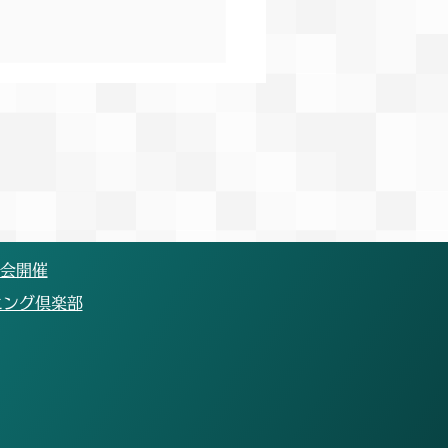
9回絆記録挑戦会開催に関
お知らせ
知らせ】 台風の接近に伴う
の開催可否について、重要な
のご連絡がございます。 当
定しておりました6月27日土
は、会場である町田ギオンス
大会開催
アムが指定避難場所となって
ニング倶楽部
関係もあり、競技場が使用で
い可能性が非常に高い状況と
ております。 トラックシー
最後のレースということもあ
なんとか開催の道を模索いた
した結果、誠に急ではござい