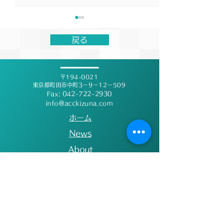
【結果報告】森永inゼリー
第19回絆記録挑
エネルギーチャージゲー
に関するお知ら
戻る
ムズ〜第8回トラック記録
7月5日(日)に行われた森永in
【お知らせ】 台
挑戦会〜
ゼリー エネルギーチャージゲ
う大会の開催可否
〒194-0021
ームズ〜第8回トラック記録
重要な変更のご連
東京都町田市中町3－9－12ー509
挑戦会〜にバディ×絆ランニ
ます。 当初予定
Fax:
042-722-2930
ングクラブとして出場しまし
info@acckizuna.com
た6月27日土曜日
た。 初めての距離に挑戦する
ある町田ギオンス
​ホーム
選手たちもおり、1秒でもい
指定避難場所とな
​News
い記録を出すためにゴールま
係もあり、競技場
About
で駆け抜けてくれました！ 今
ない可能性が非常
後も多くの選手の記録向上の
となっております
​会社概要
ためにチームとしてサポート
シーズン最後のレ
​会員登録
を行っていきます！ 【大会結
こともあり、なん
​絆ランニング倶楽部
果】 ○男女非公認キッズ
道を模索いたしま
1500m 1位 青木太尊
誠に急ではござい
​大会開催