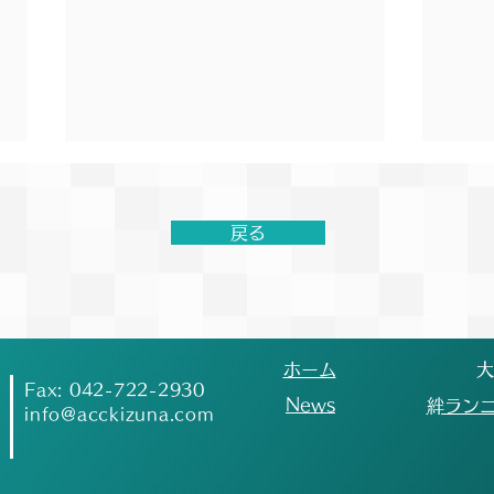
第19回絆記録挑戦会開催に関
【結
するお知らせ
第2
流大
戻る
【お知らせ】 現在、台風が接近
6月
しており、今後の進路や気象状況
ミー
が懸念されております。 本大会
交流
の会場である「町田ギオンスタジ
クラ
アム」は、町田市の指定避難場所
しさ
​ホーム
​
となっております。そのため、今
おり
Fax: 042-722-2930
​News
​絆ラン
後の町田市の発表や状況次第で
と取
info@acckizuna.com
は、競技場が使用できなくなる可
多く
能性がございます。大変心苦しい
ーム
ご案内となりますが、競技場が使
ます