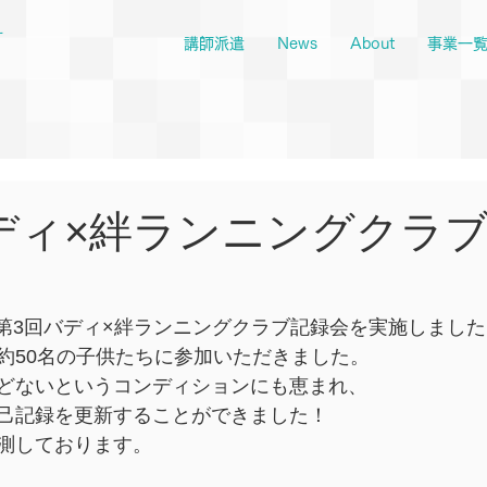
ー
講師派遣
News
About
事業一
ディ×絆ランニングクラ
)に第3回バディ×絆ランニングクラブ記録会を実施しまし
約50名の子供たちに参加いただきました。
どないというコンディションにも恵まれ、
己記録を更新することができました！
測しております。