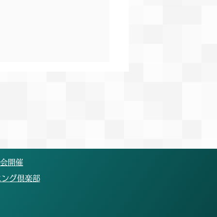
果報告】Mアカデミー
9回小・中学生陸上競技交
会
14日(日)に行われたMアカデ
第29回小・中学生陸上競技
大会にバディ×絆ランニング
ブとして出場しました。 悔
の残るレースとなった選手も
大会開催
、次の目標に向け、コツコツ
ニング倶楽部
り組んでいきます。 今後も
の選手の記録向上のためにチ
としてサポートを行っていき
！ 【大会結果】 ○男子小学2