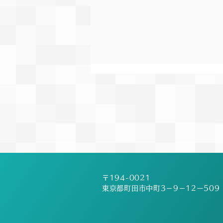
第19回絆記録挑戦会開催に関
するお知らせ
【お知らせ】 台風の接近に伴う
大会の開催可否について、重要な
変更のご連絡がございます。 当
初予定しておりました6月27日土
曜日は、会場である町田ギオンス
タジアムが指定避難場所となって
〒194-0021
いる関係もあり、競技場が使用で
東京都町田市中町3－9－12ー509
きない可能性が非常に高い状況と
なっております。 トラックシー
ズン最後のレースということもあ