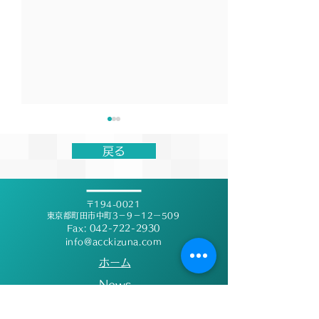
【結果報告】森永inゼリー
第19回絆記録挑
エネルギーチャージゲー
に関するお知ら
戻る
ムズ〜第8回トラック記録
7月5日(日)に行われた森永in
【お知らせ】 台
挑戦会〜
ゼリー エネルギーチャージゲ
う大会の開催可否
〒194-0021
ームズ〜第8回トラック記録
重要な変更のご連
東京都町田市中町3－9－12ー509
挑戦会〜にバディ×絆ランニ
ます。 当初予定
Fax:
042-722-2930
ングクラブとして出場しまし
info@acckizuna.com
た6月27日土曜日
た。 初めての距離に挑戦する
ある町田ギオンス
​ホーム
選手たちもおり、1秒でもい
指定避難場所とな
​News
い記録を出すためにゴールま
係もあり、競技場
About
で駆け抜けてくれました！ 今
ない可能性が非常