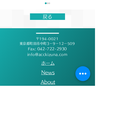
第19回絆記録挑戦会開催
【結果報告】M
に関するお知らせ
ー 第29回小・
戻る
上競技交流大会
【お知らせ】 現在、台風が接
6月14日(日)に行
近しており、今後の進路や気
デミー第29回小
〒194-0021
象状況が懸念されておりま
競技交流大会にバ
東京都町田市中町3－9－12ー509
す。 本大会の会場である「町
ンニングクラブと
Fax:
042-722-2930
田ギオンスタジアム」は、町
info@acckizuna.com
ました。 悔しさ
田市の指定避難場所となって
となった選手もお
​ホーム
おります。そのため、今後の
標に向け、コツコ
​News
町田市の発表や状況次第で
んでいきます。 
About
は、競技場が使用できなくな
選手の記録向上の
る可能性がございます。大変
ムとしてサポート
​会社概要
心苦しいご案内となります
きます！ 【大会結
​会員登録
が、競技場が使用不可となっ
小学2年 50m 
​絆ランニング倶楽部
た場合は、本大会を中止とさ
徳二 8.72 ○男
せていただきます。なお、万
60m 細谷直生 
​大会開催
が一大会が中止となった場合
​販売